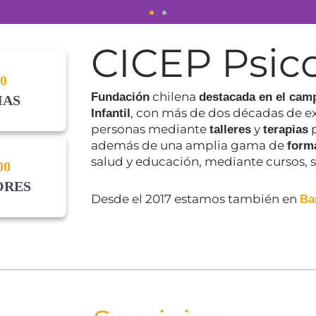
CICEP Psic
sos online al
00
chilena
Fundación
destacada en el cam
IAS
, con más de dos décadas de ex
Infantil
personas mediante
y
p
talleres
terapias
ortunidad de formarte a tu ritmo 
además de una amplia gama de
form
salud y educación, mediante cursos, 
00
instrumentos de evaluación y más
ORES
Desde el 2017 estamos también en
Ba
Revisa los Cursos Aquí