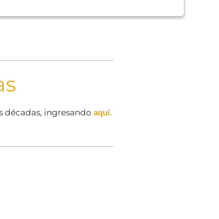
as
as décadas, ingresando
aquí.