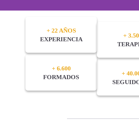
Cur
+ 22 AÑOS
+ 3.5
EXPERIENCIA
TERAP
No pierdas esta op
+ 6.600
+ 40.0
FORMADOS
SEGUID